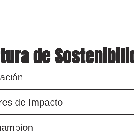
tura de Sostenibil
zación
es de Impacto
hampion