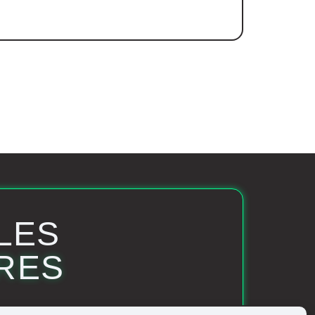
LES
RES