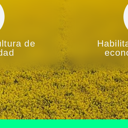
ultura de
Habili
idad
econo