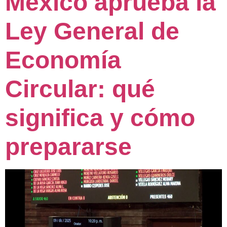
México aprueba la
Ley General de
Economía
Circular: qué
significa y cómo
prepararse